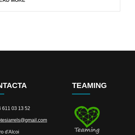
EAD MORE
NTACTA
TEAMING
 611 03 13 52
tesiarrels@gmail.com
o d'Alcoi