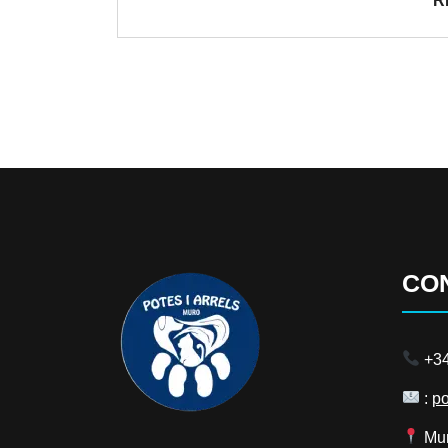
R
CO
+34
:
po
Mur